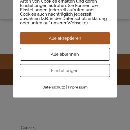
Arten von Cookies erhalten und deren
Einstellungen aufrufen. Sie können die
Einstellungen jederzeit aufrufen und
Cookies auch nachträglich jederzeit
abwählen (z.B. in der Datenschutzerklärung
oder unten auf unserer Webseite).
Montage und Wartung
Alle akzeptieren
Alle ablehnen
Kontakt
Impressum
Datenschutzerklärung
Einstellungen
© 2024 - Tischlerei Reiner Hempel
|
Datenschutz
Impressum
Cookies